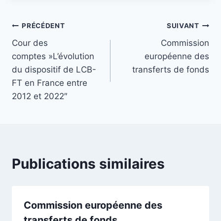
Navigation
PRÉCÉDENT
SUIVANT
Cour des
Commission
de
comptes »L’évolution
européenne des
l’article
du dispositif de LCB-
transferts de fonds
FT en France entre
2012 et 2022″
Publications similaires
Commission européenne des
transferts de fonds