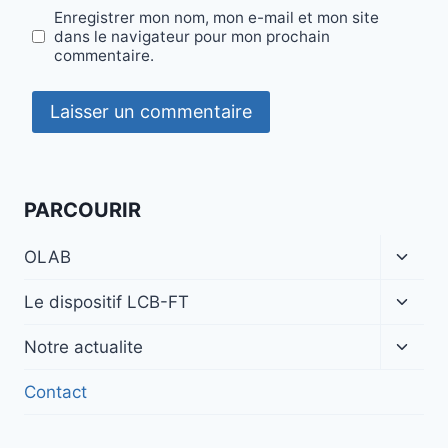
Enregistrer mon nom, mon e-mail et mon site
dans le navigateur pour mon prochain
commentaire.
PARCOURIR
Ouvrir
OLAB
le
menu
Ouvrir
Le dispositif LCB-FT
enfan
le
menu
Ouvrir
Notre actualite
enfan
le
menu
Contact
enfan