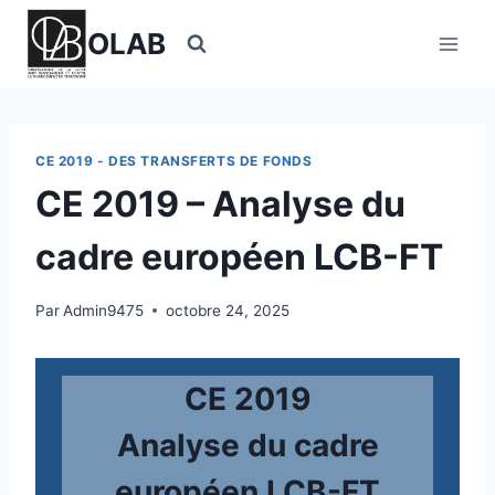
Aller
OLAB
au
contenu
CE 2019 - DES TRANSFERTS DE FONDS
CE 2019 – Analyse du
cadre européen LCB-FT
Par
Admin9475
octobre 24, 2025
CE 2019
Analyse du cadre
européen LCB-FT