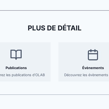
E
S
G
A
F
PLUS DE DÉTAIL
I
2
0
2
1
Publications
Évènements
ez les publications d’OLAB
Découvrez les évènements