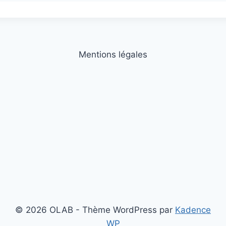
Mentions légales
rir/fermer
nu
rir/fermer
ant
nu
rir/fermer
ant
nu
ant
© 2026 OLAB - Thème WordPress par
Kadence
WP