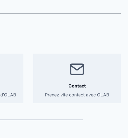
E
S
2
0
2
3
Contact
 d’OLAB
Prenez vite contact avec OLAB