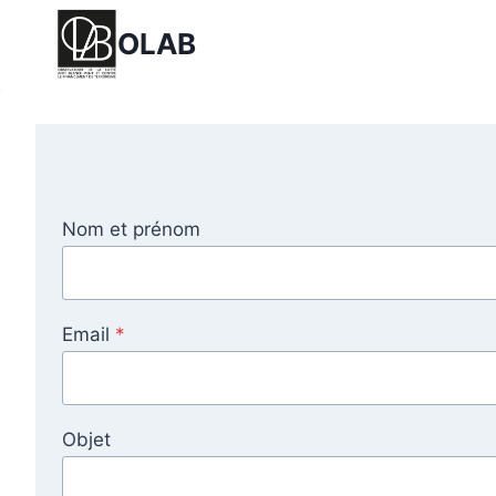
Aller
OLAB
au
contenu
Nom et prénom
Email
*
Objet