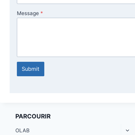
Message
*
Submit
PARCOURIR
Ouv
OLAB