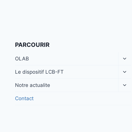
PARCOURIR
Ouv
OLAB
le
me
Ouv
Le dispositif LCB-FT
enf
le
me
Ouv
Notre actualite
enf
le
me
Contact
enf